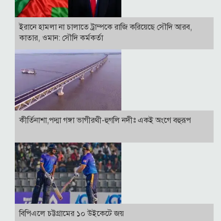
ইরানে হামলা না চালাতে ট্রাম্পকে রাজি করিয়েছে সৌদি আরব,
কাতার, ওমান: সৌদি কর্মকর্তা
কীর্তিনাশা,পদ্মা গঙ্গা ভাগীরথী-হুগলি নদীঃ একই অংগে বহুরূপ
বিপিএলে চট্টগ্রামের ১০ উইকেটে জয়