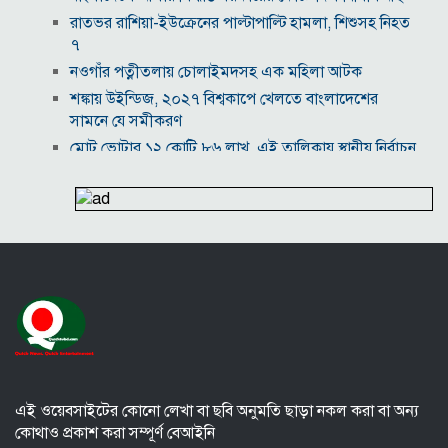
রাতভর রাশিয়া-ইউক্রেনের পাল্টাপাল্টি হামলা, শিশুসহ নিহত
৭
নওগাঁর পত্নীতলায় চোলাইমদসহ এক মহিলা আটক
শঙ্কায় উইন্ডিজ, ২০২৭ বিশ্বকাপে খেলতে বাংলাদেশের
সামনে যে সমীকরণ
মোট ভোটার ১২ কোটি ৮৬ লাখ, এই তালিকায় স্থানীয় নির্বাচন
জ্বালানি উৎসের বৈচিত্র্য নিশ্চিতের তাগিদ প্রধানমন্ত্রীর
ভারতের বাংলাদেশ সফর অনিশ্চিত, দুশ্চিন্তায় বিসিবি
‘ইন্টারনেট একটু স্লো করে দাও’, পলককে কাদের
গণঅভ্যুত্থানের চেতনার সঙ্গে সর্বপ্রথম বেইমানি করেছেন
জামায়াত আমির : রাশেদ
এই ওয়েবসাইটের কোনো লেখা বা ছবি অনুমতি ছাড়া নকল করা বা অন্য
কোথাও প্রকাশ করা সম্পূর্ণ বেআইনি