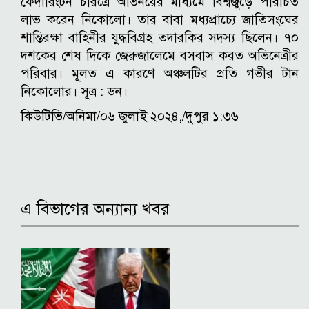
ফেদারিংটন চরিত্রে অভিনয়ের মাধ্যমে বিশ্বজুড়ে পরিচিত
লাভ করেন নিকোলো। তার বাবা মধ্যপ্রাচ্যে জাতিসংঘের
শান্তিরক্ষা বাহিনীর যুদ্ধবিগ্রহ তদারকির সদস্য ছিলেন। ৭০
দশকের শেষ দিকে জেরুজালেমে বসবাস করত অভিনেত্রীর
পরিবার। মূলত এ কারণে অঞ্চলটির প্রতি গভীর টান
নিকোলোর। সূত্র : ডন।
কিউটিভি/অনিমা/০৬ জুলাই ২০২৪,/দুপুর ১:৩৬
এ বিভাগের অন্যান্য খবর