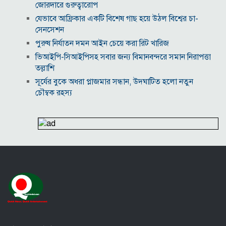
জোরদারে গুরুত্বারোপ
যেভাবে আফ্রিকার একটি বিশেষ গাছ হয়ে উঠল বিশ্বের চা-
সেনসেশন
পুরুষ নির্যাতন দমন আইন চেয়ে করা রিট খারিজ
ভিআইপি-সিআইপিসহ সবার জন্য বিমানবন্দরে সমান নিরাপত্তা
তল্লাশি
সূর্যের বুকে অধরা প্লাজমার সন্ধান, উদ্ঘাটিত হলো নতুন
চৌম্বক রহস্য
উপমহাদেশের প্রভাবশালী ১০ সুফি সাধক
প্রতারণা মামলায় সালমান খানকে আদালতে তলব
কোটি টাকার মৃত্যু ভাতার লোভে সেনাদের বিয়ে, সামনে
এলো চাঞ্চল্যকর অভিযোগ
হিরোশিমা-নাগাসাকি হামলার ৮১ বছর: বর্তমান বিশ্বে
পারমাণবিক পরিস্থিতি কি?
বাংলাদেশি টাকায় আজকের মুদ্রা বিনিময় হার
যুক্তরাষ্ট্রকে ঘিরে ইরানের নতুন হুঁশিয়ারি, উপসাগরীয়
দেশগুলোকে বড় সংঘাতের ইঙ্গিত