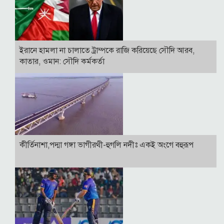
ইরানে হামলা না চালাতে ট্রাম্পকে রাজি করিয়েছে সৌদি আরব,
কাতার, ওমান: সৌদি কর্মকর্তা
কীর্তিনাশা,পদ্মা গঙ্গা ভাগীরথী-হুগলি নদীঃ একই অংগে বহুরূপ