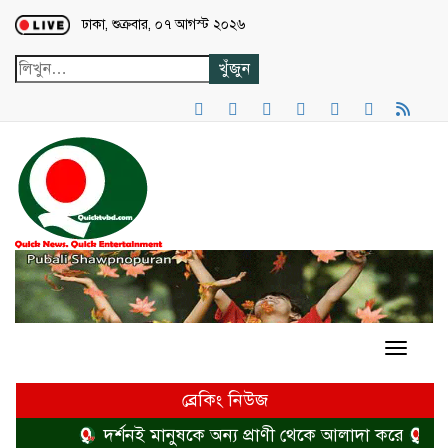
Loading...
ঢাকা, শুক্রবার, ০৭ আগস্ট ২০২৬
ব্রেকিং নিউজ
দর্শনই মানুষকে অন্য প্রাণী থেকে আলাদা করে
হত্য