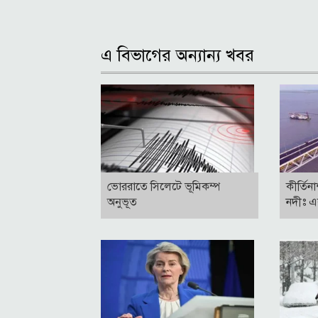
এ বিভাগের অন্যান্য খবর
ভোররাতে সিলেটে ভূমিকম্প
কীর্তিন
অনুভূত
নদীঃ এ