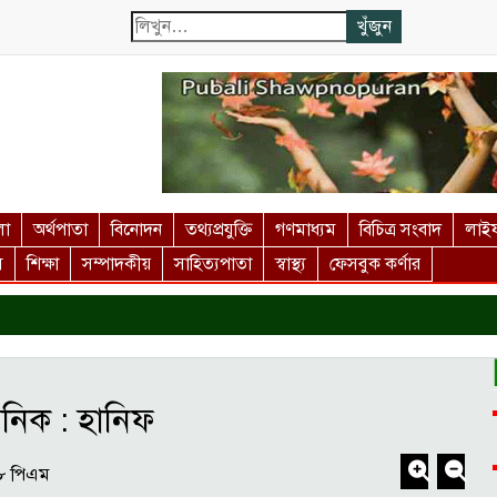
লা
অর্থপাতা
বিনোদন
তথ্যপ্রযুক্তি
গণমাধ্যম
বিচিত্র সংবাদ
লাইফ
স
শিক্ষা
সম্পাদকীয়
সাহিত্যপাতা
স্বাস্থ্য
ফেসবুক কর্ণার
সৈনিক : হানিফ
১৮ পিএম