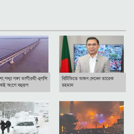
াশা,পদ্মা গঙ্গা ভাগীরথী-হুগলি
বি‌টি‌ভিতে ভাষণ দেবেন তারেক
কই অংগে বহুরূপ
রহমান