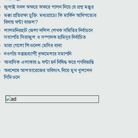
জুলাই সনদ অক্ষরে অক্ষরে পালন নিয়ে যে প্রশ্ন মঞ্জুর
মক্কা প্রতিরক্ষা চুক্তি: মধ্যপ্রাচ্যে কি মার্কিন আধিপত্যের
বিদায় ঘণ্টা বাজল?
‎লালমনিরহাট জেলা দলিল লেখক সমিতির নির্বাচনে
সভাপতি সিরাজুল ও সম্পাদক হামিদুর নির্বাচিত
মারা গেলো লিওনেল মেসির বাবা
নওগাঁয় সপ্তাহব্যাপী বৃক্ষমেলার সমাপনি
আবাসিক এলাকায় ৯ ঘণ্টা হর্ন নিষিদ্ধ করে গণবিজ্ঞপ্তি
অবশেষে আলভারেজের ভবিষ্যৎ নিয়ে মুখ খুললেন
সিমিওনে
মালয়েশিয়াকে গুঁড়িয়ে দিয়ে দাপুটে জয় পেল বাংলাদেশ
পরকীয়া ও অর্থ কেলেঙ্কারির অভিযোগে চাপে ফিফা
প্রধান ইনফান্তিনো
নোয়াখালীতে ৯৭৯০ ইয়াবাসহ দুই পাচারকারী গ্রেপ্তার
কাজের ঘণ্টা নয়, উৎপাদনশীলতাই হোক জাতীয়
সমৃদ্ধির মাপকাঠি
বিশ্বকাপে মেসিকে মেরে ফেলার ষড়যন্ত্র, বেরিয়ে এলো