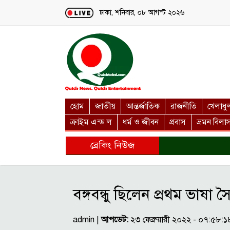
Loading...
ঢাকা, শনিবার, ০৮ আগস্ট ২০২৬
হোম
জাতীয়
আন্তর্জাতিক
রাজনীতি
খেলাধু
ক্রাইম এন্ড ল
ধর্ম ও জীবন
প্রবাস
ভ্রমন বিলা
ব্রেকিং নিউজ
বঙ্গবন্ধু ছিলেন প্রথম ভাষা 
admin |
আপডেট:
২৩ ফেব্রুয়ারী ২০২২ - ০৭:৫৮: