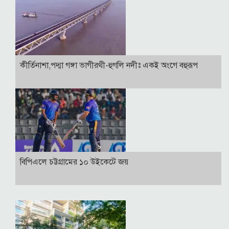
কীর্তিনাশা,পদ্মা গঙ্গা ভাগীরথী-হুগলি নদীঃ একই অংগে বহুরূপ
বিপিএলে চট্টগ্রামের ১০ উইকেটে জয়