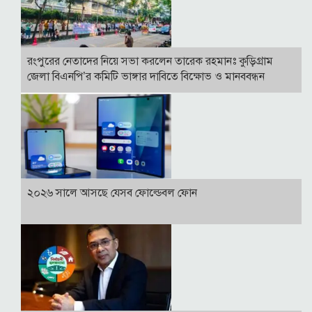
রংপুরের নেতাদের নিয়ে সভা করলেন তারেক রহমানঃ কুড়িগ্রাম
জেলা বিএনপি’র কমিটি ভাঙ্গার দাবিতে বিক্ষোভ ও মানববন্ধন
২০২৬ সালে আসছে যেসব ফোল্ডেবল ফোন