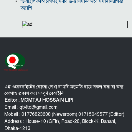
ভিআইপি-সিআইপিসহ সবার জন্য বিমানবন্দরে সমান নিরাপত্তা
তল্লাশি
সূর্যের বুকে অধরা প্লাজমার সন্ধান, উদ্ঘাটিত হলো নতুন
চৌম্বক রহস্য
উপমহাদেশের প্রভাবশালী ১০ সুফি সাধক
প্রতারণা মামলায় সালমান খানকে আদালতে তলব
কোটি টাকার মৃত্যু ভাতার লোভে সেনাদের বিয়ে, সামনে
এলো চাঞ্চল্যকর অভিযোগ
হিরোশিমা-নাগাসাকি হামলার ৮১ বছর: বর্তমান বিশ্বে
পারমাণবিক পরিস্থিতি কি?
এই ওয়েবসাইটের কোনো লেখা বা ছবি অনুমতি ছাড়া নকল করা বা অন্য
কোথাও প্রকাশ করা সম্পূর্ণ বেআইনি
Editor : MOMTAJ HOSSAIN LIPI
Email : qtvltd@gmail.com
Mobail : 01776823608 (Newsroom) 01715049577 (Editor)
Address : House-10 (GFlr), Road-28, Block-K, Banani,
Dhaka-1213