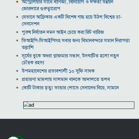
অস্ট্রেলিয়ার সাথে বাণিজ্য, বিনিয়োগ ও দক্ষতা উন্নয়ন
জোরদারে গুরুত্বারোপ
যেভাবে আফ্রিকার একটি বিশেষ গাছ হয়ে উঠল বিশ্বের চা-
সেনসেশন
পুরুষ নির্যাতন দমন আইন চেয়ে করা রিট খারিজ
ভিআইপি-সিআইপিসহ সবার জন্য বিমানবন্দরে সমান নিরাপত্তা
তল্লাশি
সূর্যের বুকে অধরা প্লাজমার সন্ধান, উদ্ঘাটিত হলো নতুন
চৌম্বক রহস্য
উপমহাদেশের প্রভাবশালী ১০ সুফি সাধক
প্রতারণা মামলায় সালমান খানকে আদালতে তলব
কোটি টাকার মৃত্যু ভাতার লোভে সেনাদের বিয়ে, সামনে
এলো চাঞ্চল্যকর অভিযোগ
হিরোশিমা-নাগাসাকি হামলার ৮১ বছর: বর্তমান বিশ্বে
পারমাণবিক পরিস্থিতি কি?
বাংলাদেশি টাকায় আজকের মুদ্রা বিনিময় হার
যুক্তরাষ্ট্রকে ঘিরে ইরানের নতুন হুঁশিয়ারি, উপসাগরীয়
দেশগুলোকে বড় সংঘাতের ইঙ্গিত