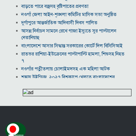
বাড়তে পারে বজ্রসহ বৃষ্টিপাতের প্রবণতা
নওগাঁ জেলা আইন-শৃঙ্খলা কমিটির মাসিক সভা অনুষ্ঠিত
দুর্গাপুরে আন্তর্জাতিক আদিবাসী দিবস পালিত
আসন্ন নির্বাচন সামনে রেখে গাজা ইস্যুতে সুর পাল্টালেন
নেতানিয়াহু
বাংলাদেশে আসার সিদ্ধান্ত সরকারের কোর্টে দিল বিসিসিআই
রাতভর রাশিয়া-ইউক্রেনের পাল্টাপাল্টি হামলা, শিশুসহ নিহত
৭
নওগাঁর পত্নীতলায় চোলাইমদসহ এক মহিলা আটক
শঙ্কায় উইন্ডিজ, ২০২৭ বিশ্বকাপে খেলতে বাংলাদেশের
সামনে যে সমীকরণ
মোট ভোটার ১২ কোটি ৮৬ লাখ, এই তালিকায় স্থানীয় নির্বাচন
জ্বালানি উৎসের বৈচিত্র্য নিশ্চিতের তাগিদ প্রধানমন্ত্রীর
ভারতের বাংলাদেশ সফর অনিশ্চিত, দুশ্চিন্তায় বিসিবি
‘ইন্টারনেট একটু স্লো করে দাও’, পলককে কাদের