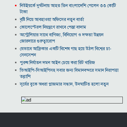
নিউইয়র্কে দুর্ঘটনায় আহত তিন বাংলাদেশি পেলেন ৩৩ কোটি
টাকা
বৃষ্টি নিয়ে আবহাওয়া অফিসের নতুন বার্তা
কোলেস্টেরল নিয়ন্ত্রণে রাখবে পেস্তা বাদাম
অস্ট্রেলিয়ার সাথে বাণিজ্য, বিনিয়োগ ও দক্ষতা উন্নয়ন
জোরদারে গুরুত্বারোপ
যেভাবে আফ্রিকার একটি বিশেষ গাছ হয়ে উঠল বিশ্বের চা-
সেনসেশন
পুরুষ নির্যাতন দমন আইন চেয়ে করা রিট খারিজ
ভিআইপি-সিআইপিসহ সবার জন্য বিমানবন্দরে সমান নিরাপত্তা
তল্লাশি
সূর্যের বুকে অধরা প্লাজমার সন্ধান, উদ্ঘাটিত হলো নতুন
চৌম্বক রহস্য
উপমহাদেশের প্রভাবশালী ১০ সুফি সাধক
প্রতারণা মামলায় সালমান খানকে আদালতে তলব
কোটি টাকার মৃত্যু ভাতার লোভে সেনাদের বিয়ে, সামনে
এলো চাঞ্চল্যকর অভিযোগ