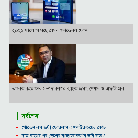
২০২৬ সালে আসছে যেসব ফোল্ডেবল ফোন
তারেক রহমানের সম্পদ বলতে ব্যাংক জমা, শেয়ার ও এফডিআর
▎সর্বশেষ
গোল্ডেন বল জয়ী ফোরলান এখন উরুগুয়ের কোচ
দাম বাড়ার পর দেশের বাজারে স্বর্ণের ভরি কত?