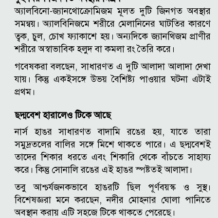
অ্যালবিনো-জ্যানথোক্রোমিজম মূলত দুটি জিনগত অবস্থার
সমন্বয়। অ্যালবিনিজমে শরীরে মেলানিনের ঘাটতির কারণে
ত্বক, চুল, চোখ ফ্যাকাশে হয়। অন্যদিকে জ্যানথিজম প্রাণীর
শরীরে অস্বাভাবিক হলুদ বা কমলা রং তৈরি করে।
গবেষকরা বলছেন, সাধারণত এ দুটি আলাদা আলাদা দেখা
যায়। কিন্তু একইসঙ্গে উভয় বৈশিষ্ট্য পাওয়ার ঘটনা এটাই
প্রথম।
ছদ্মবেশ হারালেও টিকে আছে
নার্স হাঙর সাধারণত বাদামি রঙের হয়, যাতে তারা
সমুদ্রতলের বালির সঙ্গে মিশে থাকতে পারে। এ ছদ্মবেশই
তাদের শিকার ধরতে এবং শিকারি থেকে বাঁচতে সাহায্য
করে। কিন্তু সোনালি রঙের এই হাঙর স্পষ্টতই আলাদা।
তবু আশ্চর্যজনকভাবে হাঙরটি ছিল পূর্ণবয়স্ক ও সুস্থ।
বিশেষজ্ঞরা মনে করছেন, নদীর মোহনার ঘোলা পানিতে
অবস্থান করায় এটি সহজে টিকে থাকতে পেরেছে।