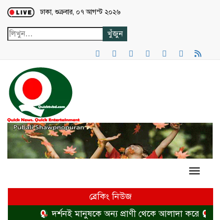
Loading...
ঢাকা, শুক্রবার, ০৭ আগস্ট ২০২৬
ব্রেকিং নিউজ
দর্শনই মানুষকে অন্য প্রাণী থেকে আলাদা করে
হত্য