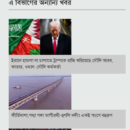
এ বিভাগের অন্যান্য খবর
ইরানে হামলা না চালাতে ট্রাম্পকে রাজি করিয়েছে সৌদি আরব,
কাতার, ওমান: সৌদি কর্মকর্তা
কীর্তিনাশা,পদ্মা গঙ্গা ভাগীরথী-হুগলি নদীঃ একই অংগে বহুরূপ