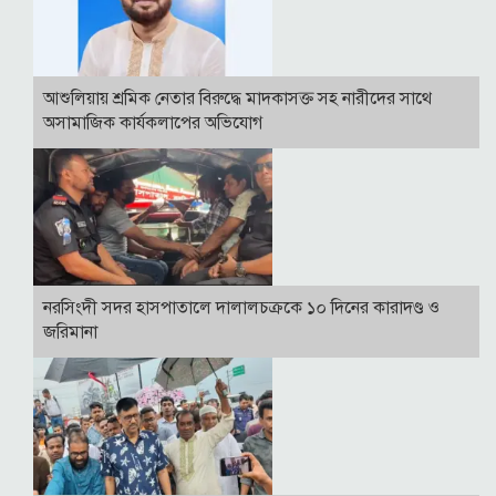
আশুলিয়ায় শ্রমিক নেতার বিরুদ্ধে মাদকাসক্ত সহ নারীদের সাথে
অসামাজিক কার্যকলাপের অভিযোগ
নরসিংদী সদর হাসপাতালে দালালচক্রকে ১০ দিনের কারাদণ্ড ও
জরিমানা