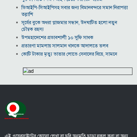
ভিআইপি-সিআইপিসহ সবার জন্য বিমানবন্দরে সমান নিরাপত্তা
তল্লাশি
সূর্যের বুকে অধরা প্লাজমার সন্ধান, উদ্ঘাটিত হলো নতুন
চৌম্বক রহস্য
উপমহাদেশের প্রভাবশালী ১০ সুফি সাধক
প্রতারণা মামলায় সালমান খানকে আদালতে তলব
কোটি টাকার মৃত্যু ভাতার লোভে সেনাদের বিয়ে, সামনে
এলো চাঞ্চল্যকর অভিযোগ
হিরোশিমা-নাগাসাকি হামলার ৮১ বছর: বর্তমান বিশ্বে
পারমাণবিক পরিস্থিতি কি?
বাংলাদেশি টাকায় আজকের মুদ্রা বিনিময় হার
যুক্তরাষ্ট্রকে ঘিরে ইরানের নতুন হুঁশিয়ারি, উপসাগরীয়
দেশগুলোকে বড় সংঘাতের ইঙ্গিত
বিতর্কিত প্রস্তাবের জন্য ক্ষমা চাইলেন ফিফা সভাপতি
ইরান-ওমান আলোচনা ঘিরে বিশ্ববাজারে কমল জ্বালানি
তেলের দাম
এই ওয়েবসাইটের কোনো লেখা বা ছবি অনুমতি ছাড়া নকল করা বা অন্য