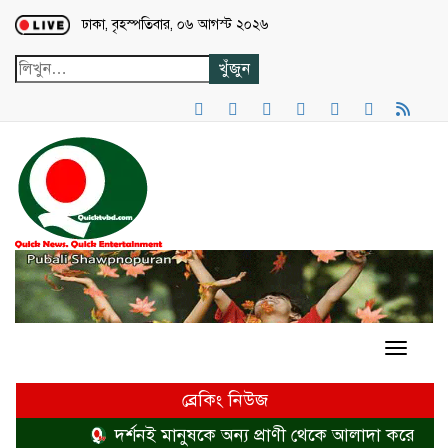
Loading...
ঢাকা, বৃহস্পতিবার, ০৬ আগস্ট ২০২৬
ব্রেকিং নিউজ
দর্শনই মানুষকে অন্য প্রাণী থেকে আলাদা করে
হত্