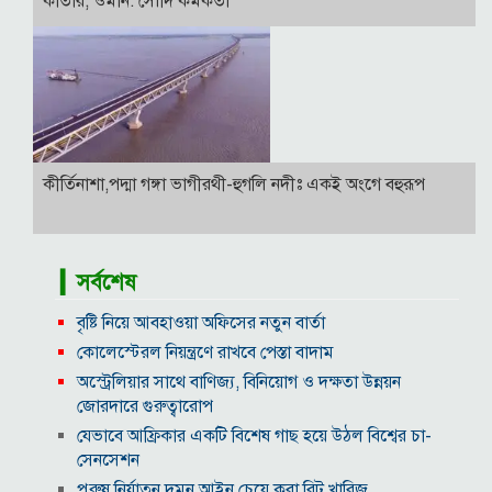
কাতার, ওমান: সৌদি কর্মকর্তা
কীর্তিনাশা,পদ্মা গঙ্গা ভাগীরথী-হুগলি নদীঃ একই অংগে বহুরূপ
▎সর্বশেষ
বৃষ্টি নিয়ে আবহাওয়া অফিসের নতুন বার্তা
কোলেস্টেরল নিয়ন্ত্রণে রাখবে পেস্তা বাদাম
অস্ট্রেলিয়ার সাথে বাণিজ্য, বিনিয়োগ ও দক্ষতা উন্নয়ন
জোরদারে গুরুত্বারোপ
যেভাবে আফ্রিকার একটি বিশেষ গাছ হয়ে উঠল বিশ্বের চা-
সেনসেশন
পুরুষ নির্যাতন দমন আইন চেয়ে করা রিট খারিজ