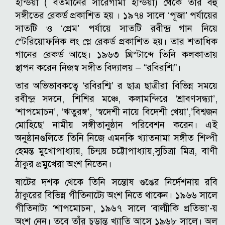
ইন্ডিয়া ( বর্তমানের সারেগামা ইন্ডিয়া) থেকে তার বহু
সঙ্গীতের রেকর্ড প্রকাশিত হয় । ১৯৭৪ সালে ‘পূজা’ পর্যায়ের
সাতটি ও ‘প্রেম’ পর্যায়ে সাতটি রবীন্দ্র গান নিয়ে
স্টেরিয়োফনিক লং প্লে রেকর্ড প্রকাশিত হয়। তার শতাধিক
গানের রেকর্ড আছে। ১৯৬৩ খ্রিস্টাব্দে তিনি কলকাতায়
স্থাপন করেন নিজস্ব সঙ্গীত বিদ্যালয় – “রবিরশ্মি”।
তার অভিভাবকত্বে ‘রবিরশ্মি’ র ছাত্র ছাত্রীরা বিভিন্ন সময়ে
রবীন্দ্র সদনে, শিশির মঞ্চে, কলামন্দিরে ‘শ্রাবণসন্ধ্যা’,
‘শাপমোচন’, ‘ঋতুরঙ্গ’, ‘স্বদেশী নায়ে বিদেশী খেয়া’,’বিশ্বজন
মোহিছে’ নামীয় সঙ্গীতানুষ্ঠান পরিবেশন করেন। এই
অনুষ্ঠানগুলিতে তিনি নিজে এমনকি খ্যাতনামা সঙ্গীত শিল্পী
হেমন্ত মুখোপাধ্যায়, চিন্ময় চট্টোপাধ্যায়,সুচিত্রা মিত্র, বাণী
ঠাকুর প্রমুখেরা অংশ নিতেন।
ষাটের দশক থেকে তিনি সন্তোষ গুপ্তের নির্দেশনায় রবি
ঠাকুরের বিভিন্ন গীতিনাট্যে অংশ নিতে থাকেন। ১৯৬৬ সালে
গীতিনাট্য ‘শাপমোচন’, ১৯৬৭ সালে ‘বাল্মীকি প্রতিভা’-য়
অংশ নেন। তবে তাঁর চূড়ান্ত খ্যাতি আসে ১৯৬৮ সালে। অল