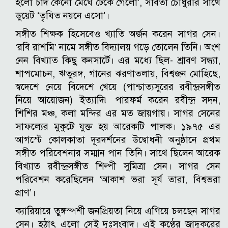
হলো চাঁদ কেনো মেঘে ঢেকে গেলো’, সবিতা চৌধুরীর সাথে
ডুয়েট ‘তৃষিত নয়নে এসো’।
সঙ্গীত শিক্ষক হিসেবেও খ্যাতি অর্জন করেন সাগর সেন।
‘রবি রাশমি’ নামে সঙ্গীত বিদ্যালয় গড়ে তোলেন তিনি। অংশ
নেন বিখ্যাত কিছু কনসার্টে। এর মধ্যে ছিল- শ্রাবণ সন্ধ্যা,
শাপমোচন, ঋতুরঙ্গ, গানের ঝরণাতলায়, বিশ্বজন মোহিছে,
স্বদেশে নেয়ে বিদেশে খেয়ে (পাশ্চাত্যসুরের রবীন্দ্রসঙ্গীত
নিয়ে আয়োজন) ইত্যাদি৷ পারফর্ম করেন রবীন্দ্র সদন,
শিশির মঞ্চ, কলা মন্দির এর মত জায়গায়। সাগর সেনের
সাফল্যের মুকুটে যুক্ত হয় আরেকটি পালক। ১৯৭৫ এর
আগস্টে কোলকাতা দূরদর্শনের উদ্বোধনী অনুষ্ঠানে প্রথম
সঙ্গীত পরিবেশনার সম্মান পান তিনি। সাথে ছিলেন আরেক
বিখ্যাত রবীন্দ্রসঙ্গীত শিল্পী সুমিত্রা সেন। সাগর সেন
পরিবেশন করেছিলেন ‘আকাশ ভরা সূর্য তারা, বিশ্বভরা
প্রাণ’।
ক্যারিয়ারে তুঙ্গস্পর্শী জনপ্রিয়তা নিয়ে এগিয়ে চলছেন সাগর
সেন। হঠাৎ এলো সেই দুঃসংবাদ। এই কণ্ঠের জাদুকরের