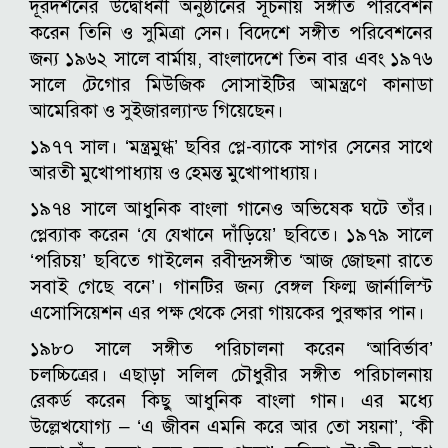
দূরদর্শনের উদ্বোধনী অনুষ্ঠানের সূচনায় সঙ্গীত পরিবেশন
করেন তিনি ও সুমিত্রা সেন। বিদেশে সঙ্গীত পরিবেশনের
জন্য ১৯৬২ সালে বার্মায়, বাংলাদেশে তিন বার এবং ১৯৭৬
সালে টেগোর মিউজিক সোসাইটির আমন্ত্রণে কানাডা
আমেরিকা ও সুইজারল্যান্ড গিয়েছেন।
১৯৭৭ সাল। ‘মন্ত্রমুগ্ধ’ ছবির প্লে-ব্যাকে সাগর সেনের সাথে
আরতী মুখোপাধ্যায় ও হেমন্ত মুখোপাধ্যায়।
১৯৭৪ সালে আধুনিক বাংলা গানেও অভিষেক ঘটে তাঁর।
প্লেব্যাক করেন ‘যে যেখানে দাঁড়িয়ে’ ছবিতে। ১৯৭৯ সালে
‘পরিচয়’ ছবিতে গাইলেন রবীন্দ্রসঙ্গীত ‘আজ জোছনা রাতে
সবাই গেছে বনে’। গানটির জন্য বেঙ্গল ফিল্ম জার্নালিস্ট
এসোসিয়েশন এর পক্ষ থেকে সেরা গায়কের পুরষ্কার পান।
১৯৮০ সালে সঙ্গীত পরিচালনা করেন ‘আবির্ভাব’
চলচ্চিত্রের। এছাড়া সলিল চৌধুরীর সঙ্গীত পরিচালনায়
রেকর্ড করেন কিছু আধুনিক বাংলা গান। এর মধ্যে
উল্লেখযোগ্য – ‘এ জীবন এমনি করে আর তো সয়না’, ‘কী