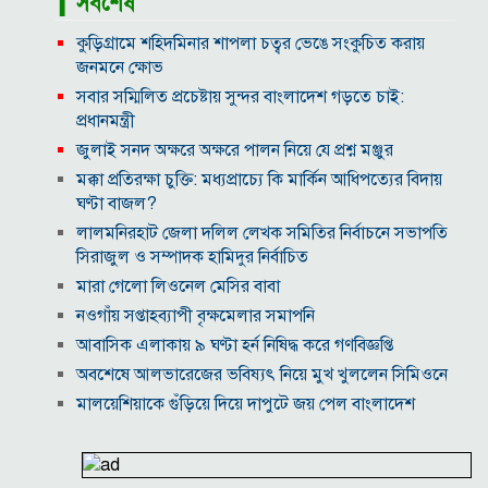
▎সর্বশেষ
কুড়িগ্রামে শহিদমিনার শাপলা চত্বর ভেঙে সংকুচিত করায়
জনমনে ক্ষোভ
সবার সম্মিলিত প্রচেষ্টায় সুন্দর বাংলাদেশ গড়তে চাই:
প্রধানমন্ত্রী
জুলাই সনদ অক্ষরে অক্ষরে পালন নিয়ে যে প্রশ্ন মঞ্জুর
মক্কা প্রতিরক্ষা চুক্তি: মধ্যপ্রাচ্যে কি মার্কিন আধিপত্যের বিদায়
ঘণ্টা বাজল?
‎লালমনিরহাট জেলা দলিল লেখক সমিতির নির্বাচনে সভাপতি
সিরাজুল ও সম্পাদক হামিদুর নির্বাচিত
মারা গেলো লিওনেল মেসির বাবা
নওগাঁয় সপ্তাহব্যাপী বৃক্ষমেলার সমাপনি
আবাসিক এলাকায় ৯ ঘণ্টা হর্ন নিষিদ্ধ করে গণবিজ্ঞপ্তি
অবশেষে আলভারেজের ভবিষ্যৎ নিয়ে মুখ খুললেন সিমিওনে
মালয়েশিয়াকে গুঁড়িয়ে দিয়ে দাপুটে জয় পেল বাংলাদেশ
পরকীয়া ও অর্থ কেলেঙ্কারির অভিযোগে চাপে ফিফা প্রধান
ইনফান্তিনো
নোয়াখালীতে ৯৭৯০ ইয়াবাসহ দুই পাচারকারী গ্রেপ্তার