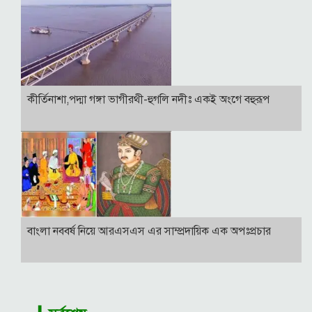
কীর্তিনাশা,পদ্মা গঙ্গা ভাগীরথী-হুগলি নদীঃ একই অংগে বহুরূপ
বাংলা নববর্ষ নিয়ে আরএসএস এর সাম্প্রদায়িক এক অপঃপ্রচার