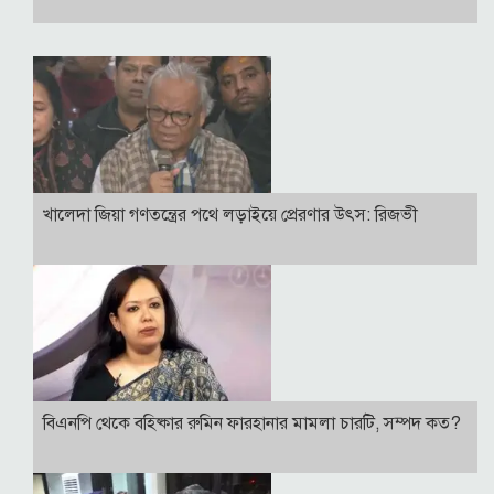
খালেদা জিয়া গণতন্ত্রের পথে লড়াইয়ে প্রেরণার উৎস: রিজভী
বিএনপি থেকে বহিষ্কার রুমিন ফারহানার মামলা চারটি, সম্পদ কত?